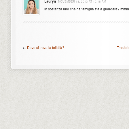
Lauryn
NOVEMBER 18, 2013 AT 10:18 AM
in sostanza uno che ha famiglia sta a guardare? mmmm
←
Dove si trova la felicità?
Trasferi