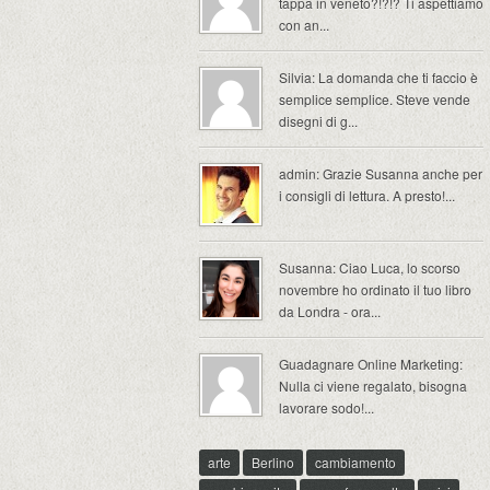
tappa in veneto?!?!? Ti aspettiamo
con an...
Silvia: La domanda che ti faccio è
semplice semplice. Steve vende
disegni di g...
admin: Grazie Susanna anche per
i consigli di lettura. A presto!...
Susanna: Ciao Luca, lo scorso
novembre ho ordinato il tuo libro
da Londra - ora...
Guadagnare Online Marketing:
Nulla ci viene regalato, bisogna
lavorare sodo!...
arte
Berlino
cambiamento