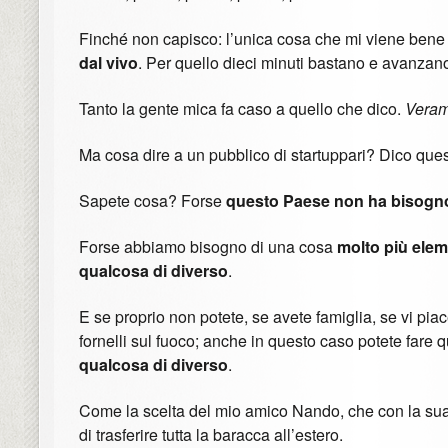
Finché non capisco: l’unica cosa che mi viene bene i
dal vivo
. Per quello dieci minuti bastano e avanzan
Tanto la gente mica fa caso a quello che dico.
Veram
Ma cosa dire a un pubblico di startuppari? Dico ques
Sapete cosa? Forse
questo Paese non ha bisogn
Forse abbiamo bisogno di una cosa
molto più ele
qualcosa di diverso
.
E se proprio non potete, se avete famiglia, se vi piac
fornelli sul fuoco; anche in questo caso potete fare 
qualcosa di diverso
.
Come la scelta del mio amico Nando, che con la su
di trasferire tutta la baracca all’estero.