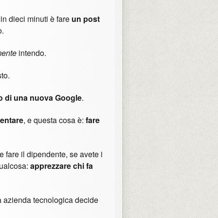
n dieci minuti è fare
un post
o.
ente
intendo.
to.
o di una nuova Google
.
mentare
, e questa cosa è:
fare
e fare il dipendente, se avete i
qualcosa:
apprezzare chi fa
a azienda tecnologica decide