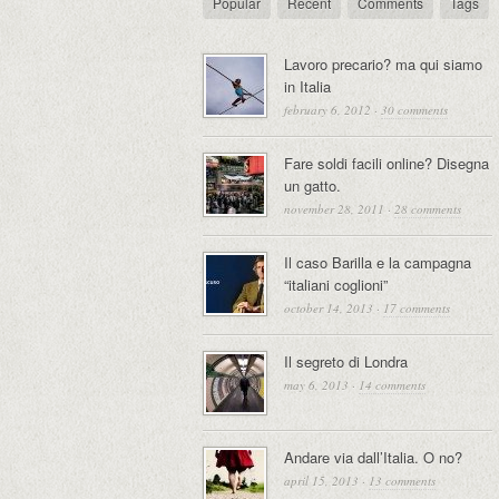
Popular
Recent
Comments
Tags
Lavoro precario? ma qui siamo
in Italia
february 6, 2012
·
30 comments
Fare soldi facili online? Disegna
un gatto.
november 28, 2011
·
28 comments
Il caso Barilla e la campagna
“italiani coglioni”
october 14, 2013
·
17 comments
Il segreto di Londra
may 6, 2013
·
14 comments
Andare via dall’Italia. O no?
april 15, 2013
·
13 comments