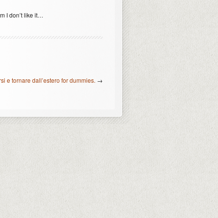
 I don’t like it…
rsi e tornare dall’estero for dummies.
→