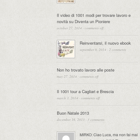
Il video di 1001 modi per trovare lavoro e
novità su Diventa un Pioniere
october 27, 2014
·
comments off
Reinventarsi, il nuovo ebook
september 8, 2014
·
2 comments
Non ho trovato lavoro alle poste
may 27, 2014
·
comments off
Il 1001 tour a Cagliari e Brescia
march 3, 2014
·
comments off
Buon Natale 2013
december 16, 2013
·
3 comments
MIRKO: Ciao Luca, ma non fai mai