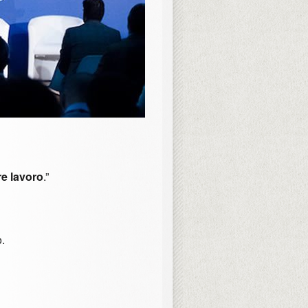
re lavoro
.”
o.