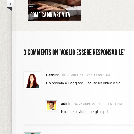
COME CAMBIARE VITA
3 COMMENTS ON "VOGLIO ESSERE RESPONSABILE"
Cristina
NOVEMBER 18, 2013 AT 6:43 AM
Ho provato a Googlare… sai se un video c’è?
admin
NOVEMBER 23, 2013 AT 5:04 PM
No, niente video per gli ospiti!