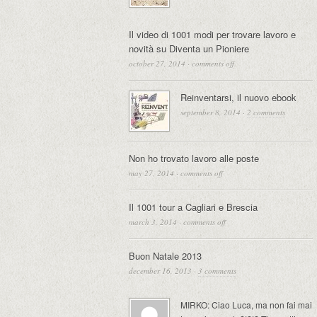
Il video di 1001 modi per trovare lavoro e
novità su Diventa un Pioniere
october 27, 2014
·
comments off
Reinventarsi, il nuovo ebook
september 8, 2014
·
2 comments
Non ho trovato lavoro alle poste
may 27, 2014
·
comments off
Il 1001 tour a Cagliari e Brescia
march 3, 2014
·
comments off
Buon Natale 2013
december 16, 2013
·
3 comments
MIRKO: Ciao Luca, ma non fai mai