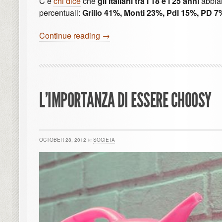
C’è
chi dice
che
gli italiani tra i 18 e i 25 anni
abbi
percentuali:
Grillo 41%, Monti 23%, Pdl 15%, PD 7
Continue reading →
L’IMPORTANZA DI ESSERE CHOOSY
OCTOBER 28, 2012
in
SOCIETÀ