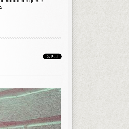
ano
votato
con queste
%
.