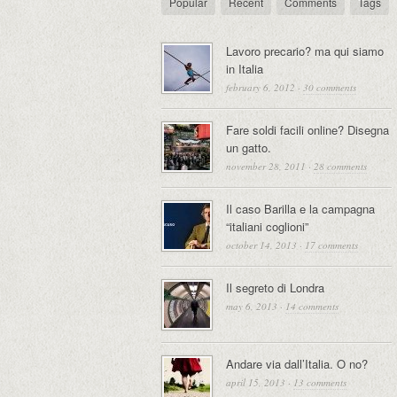
Popular
Recent
Comments
Tags
Lavoro precario? ma qui siamo
in Italia
february 6, 2012
·
30 comments
Fare soldi facili online? Disegna
un gatto.
november 28, 2011
·
28 comments
Il caso Barilla e la campagna
“italiani coglioni”
october 14, 2013
·
17 comments
Il segreto di Londra
may 6, 2013
·
14 comments
Andare via dall’Italia. O no?
april 15, 2013
·
13 comments