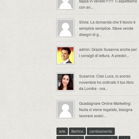
tappa in veneto?!?!? Ti aspettiamo
con an...
Silvia: La domanda che ti faccio è
semplice semplice. Steve vende
disegni di g...
admin: Grazie Susanna anche per
i consigli di lettura. A presto!...
Susanna: Ciao Luca, lo scorso
novembre ho ordinato il tuo libro
da Londra - ora...
Guadagnare Online Marketing:
Nulla ci viene regalato, bisogna
lavorare sodo!...
arte
Berlino
cambiamento