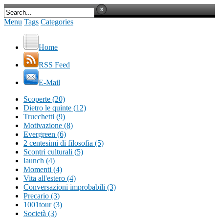
Menu
Tags
Categories
Home
RSS Feed
E-Mail
Scoperte (20)
Dietro le quinte (12)
Trucchetti (9)
Motivazione (8)
Evergreen (6)
2 centesimi di filosofia (5)
Scontri culturali (5)
launch (4)
Momenti (4)
Vita all'estero (4)
Conversazioni improbabili (3)
Precario (3)
1001tour (3)
Società (3)