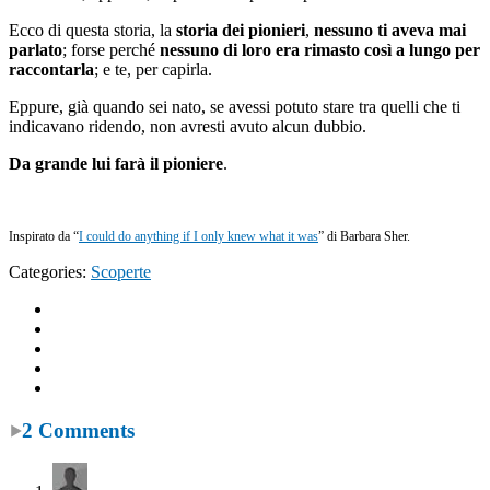
Ecco di questa storia, la
storia dei pionieri
,
nessuno ti aveva mai
parlato
; forse perché
nessuno di loro era rimasto così a lungo per
raccontarla
; e te, per capirla.
Eppure, già quando sei nato, se avessi potuto stare tra quelli che ti
indicavano ridendo, non avresti avuto alcun dubbio.
Da grande lui farà il pioniere
.
Inspirato da “
I could do anything if I only knew what it was
” di Barbara Sher.
Categories:
Scoperte
2 Comments