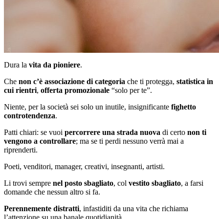
Dura la
vita da pioniere
.
Che
non c’è
associazione di categoria
che ti protegga,
statistica in
cui rientri
,
offerta promozionale
“solo per te”.
Niente, per la società sei solo un inutile, insignificante
fighetto
controtendenza
.
Patti chiari: se vuoi
percorrere
una strada nuova
di certo
non ti
vengono a controllare
; ma se ti perdi nessuno verrà mai a
riprenderti.
Poeti, venditori, manager, creativi, insegnanti, artisti.
Li trovi sempre
nel posto sbagliato
, col
vestito sbagliato
, a farsi
domande che nessun altro si fa.
Perennemente distratti
, infastiditi da una vita che richiama
l’attenzione su una banale quotidianità.