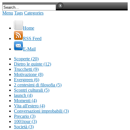
Menu
Tags
Categories
Home
RSS Feed
E-Mail
Scoperte (20)
Dietro le quinte (12)
Trucchetti (9)
Motivazione (8)
Evergreen (6)
2 centesimi di filosofia (5)
Scontri culturali (5)
launch (4)
Momenti (4)
Vita all'estero (4)
Conversazioni improbabili (3)
Precario (3)
1001tour (3)
Società (3)