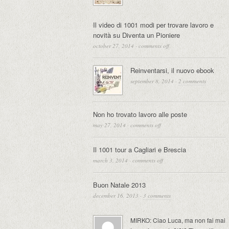
Il video di 1001 modi per trovare lavoro e
novità su Diventa un Pioniere
october 27, 2014
·
comments off
Reinventarsi, il nuovo ebook
september 8, 2014
·
2 comments
Non ho trovato lavoro alle poste
may 27, 2014
·
comments off
Il 1001 tour a Cagliari e Brescia
march 3, 2014
·
comments off
Buon Natale 2013
december 16, 2013
·
3 comments
MIRKO: Ciao Luca, ma non fai mai