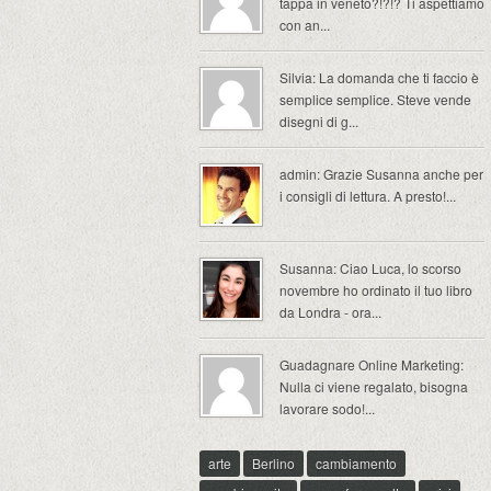
tappa in veneto?!?!? Ti aspettiamo
con an...
Silvia: La domanda che ti faccio è
semplice semplice. Steve vende
disegni di g...
admin: Grazie Susanna anche per
i consigli di lettura. A presto!...
Susanna: Ciao Luca, lo scorso
novembre ho ordinato il tuo libro
da Londra - ora...
Guadagnare Online Marketing:
Nulla ci viene regalato, bisogna
lavorare sodo!...
arte
Berlino
cambiamento