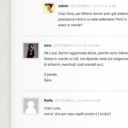
admin
SEPTEMBER 2, 2013 AT 8:16 AM
Ciao Sara, per Milano dovrei aver già sistem
precisione intorno a metà settembre! Però in 
avevi in mente?
sara
SEPTEMBER 2, 2013 AT 8:34 AM
Ok Luca, tienimi aggiornata allora, perchè sono intere
Avevo in mente un loft, ma dipende dalle tue esigenze
di schermi, eventuali costi previsti ecc).
A presto,
Sara
Raffa
SEPTEMBER 2, 2013 AT 9:04 AM
Ciao Luca,
non e’ che per caso capiti anche a Londra?