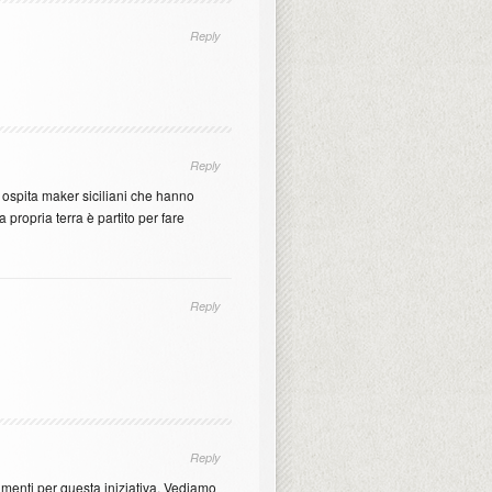
Reply
Reply
ospita maker siciliani che hanno
 propria terra è partito per fare
Reply
Reply
limenti per questa iniziativa. Vediamo