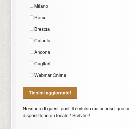
Milano
Roma
Brescia
Catania
Ancona
Cagliari
Webinar Online
Nessuno di questi posti ti è vicino ma conosci qual
disposizione un locale? Scrivimi!