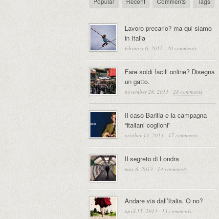
Popular
Recent
Comments
Tags
Lavoro precario? ma qui siamo
in Italia
february 6, 2012
·
30 comments
Fare soldi facili online? Disegna
un gatto.
november 28, 2011
·
28 comments
Il caso Barilla e la campagna
“italiani coglioni”
october 14, 2013
·
17 comments
Il segreto di Londra
may 6, 2013
·
14 comments
Andare via dall’Italia. O no?
april 15, 2013
·
13 comments