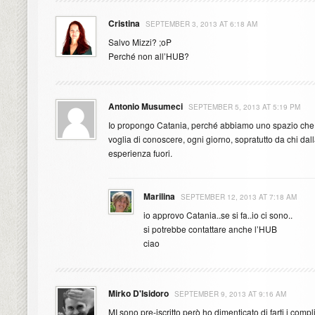
Cristina
SEPTEMBER 3, 2013 AT 6:18 AM
Salvo Mizzi? ;oP
Perché non all’HUB?
Antonio Musumeci
SEPTEMBER 5, 2013 AT 5:19 PM
Io propongo Catania, perché abbiamo uno spazio che 
voglia di conoscere, ogni giorno, sopratutto da chi dalla
esperienza fuori.
Marilina
SEPTEMBER 12, 2013 AT 7:18 AM
io approvo Catania..se si fa..io ci sono..
si potrebbe contattare anche l’HUB
ciao
Mirko D'Isidoro
SEPTEMBER 9, 2013 AT 9:16 AM
MI sono pre-iscritto però ho dimenticato di farti i comp