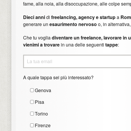
fame, alla noia, alla disoccupazione, alle colpe sempr
Dieci anni
di
freelancing, agency e startup
a
Roma
generare un
esaurimento nervoso
o, in alternativa
Che tu voglia
diventare un freelance, lavorare in 
vienimi a trovare
in una delle seguenti
tappe
:
A quale tappa sei più interessato?
Genova
Pisa
Torino
Firenze