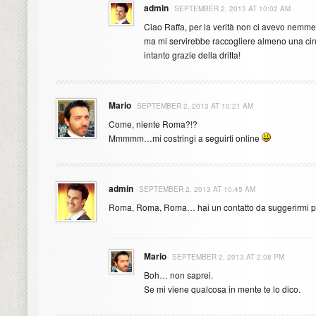
admin
SEPTEMBER 2, 2013 AT 10:02 AM
Ciao Raffa, per la verità non ci avevo nem
ma mi servirebbe raccogliere almeno una cin
intanto grazie della dritta!
Mario
SEPTEMBER 2, 2013 AT 10:21 AM
Come, niente Roma?!?
Mmmmm…mi costringi a seguirti online
admin
SEPTEMBER 2, 2013 AT 10:45 AM
Roma, Roma, Roma… hai un contatto da suggerirmi pe
Mario
SEPTEMBER 2, 2013 AT 2:08 PM
Boh… non saprei.
Se mi viene qualcosa in mente te lo dico.