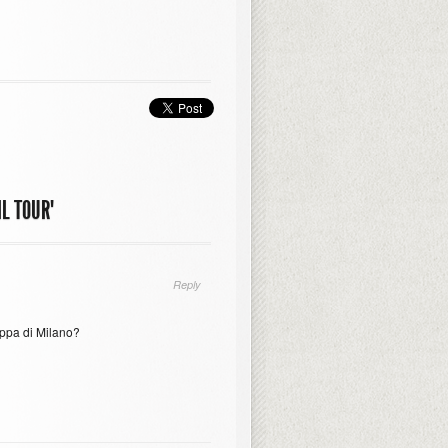
L TOUR"
Reply
tappa di Milano?